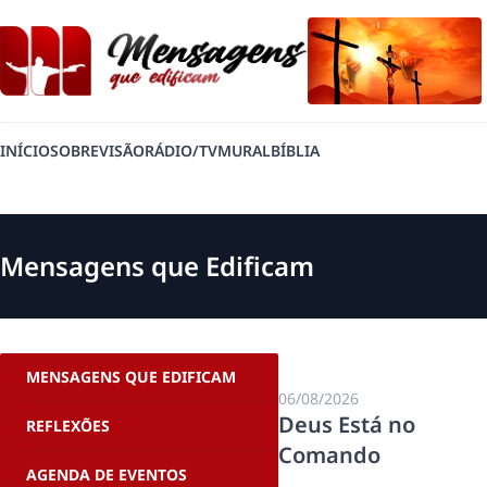
INÍCIO
SOBRE
VISÃO
RÁDIO/TV
MURAL
BÍBLIA
Mensagens que Edificam
MENSAGENS QUE EDIFICAM
06/08/2026
Deus Está no
REFLEXÕES
Comando
AGENDA DE EVENTOS