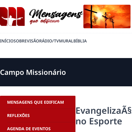
INÍCIO
SOBRE
VISÃO
RÁDIO/TV
MURAL
BÍBLIA
Campo Missionário
MENSAGENS QUE EDIFICAM
EvangelizaÃ
REFLEXÕES
no Esporte
AGENDA DE EVENTOS