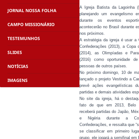
A Igreja Batista da Lagoinha (
JORNAL NOSSA FOLHA
planejando um evangelismo 
durante os eventos esport
CAMPO MISSIONÁRIO
acontecerão no Brasil durante e
nos próximos.
TESTEMUNHOS
A estratégia da igreja é usar a
Confederações (2013), a Copa
SLIDES
(2014), as Olimpíadas e Para
(2016) como oportunidade de
NOTÍCIAS
pessoas de outros países.
No próximo domingo, 10 de ma
lançado o projeto Vestindo a Ca
IMAGENS
prevê ações evangelísticas d
partidas e demais atividades esp
No site da igreja, há o destaq
fato de que em 2013, Belo H
receberá partidas do Japão, Méxi
e Nigéria durante a C
Confederações, e ressalta que “s
se classificar em primeiro lug
grupo, ele jogará a semifinal em 